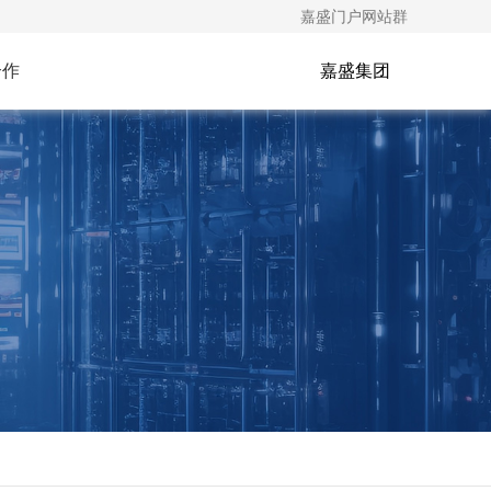
嘉盛门户网站群
合作
嘉盛集团