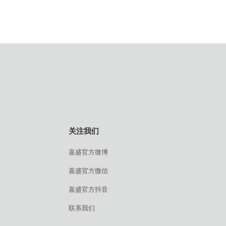
关注我们
嘉盛官方微博
嘉盛官方微信
嘉盛官方抖音
联系我们