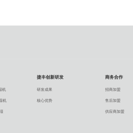
捷丰创新研发
商务合作
湿机
研发成果
招商加盟
湿机
核心优势
售后加盟
湿
供应商加盟